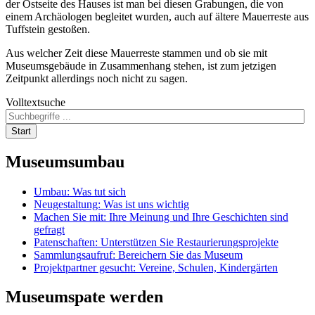
der Ostseite des Hauses ist man bei diesen Grabungen, die von
einem Archäologen begleitet wurden, auch auf ältere Mauerreste aus
Tuffstein gestoßen.
Aus welcher Zeit diese Mauerreste stammen und ob sie mit
Museumsgebäude in Zusammenhang stehen, ist zum jetzigen
Zeitpunkt allerdings noch nicht zu sagen.
Volltextsuche
Start
Museumsumbau
Umbau: Was tut sich
Neugestaltung: Was ist uns wichtig
Machen Sie mit: Ihre Meinung und Ihre Geschichten sind
gefragt
Patenschaften: Unterstützen Sie Restaurierungsprojekte
Sammlungsaufruf: Bereichern Sie das Museum
Projektpartner gesucht: Vereine, Schulen, Kindergärten
Museumspate
werden